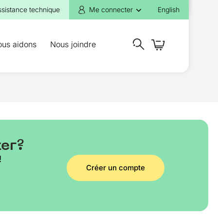
ssistance technique
Me connecter
English
ous aidons
Nous joindre
ter?
!
Créer un compte