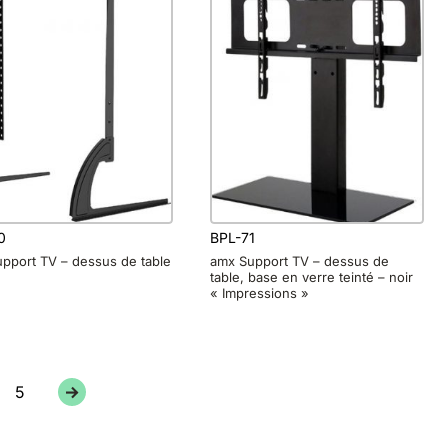
0
BPL-71
pport TV – dessus de table
amx Support TV – dessus de
table, base en verre teinté – noir
« Impressions »
5
→