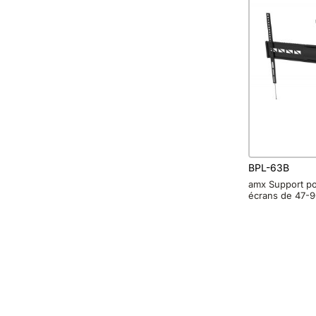
BPL-63B
amx Support po
écrans de 47-