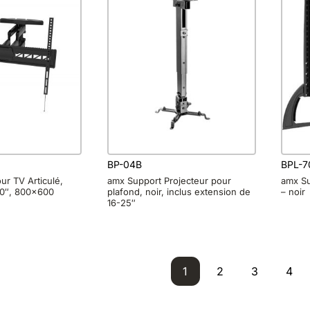
BP-04B
BPL-7
ur TV Articulé,
amx Support Projecteur pour
amx Su
90″, 800×600
plafond, noir, inclus extension de
– noir
16-25″
1
2
3
4