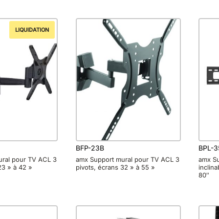
LIQUIDATION
BFP-23B
BPL-3
ral pour TV ACL 3
amx Support mural pour TV ACL 3
amx Su
23 » à 42 »
pivots, écrans 32 » à 55 »
inclin
80″