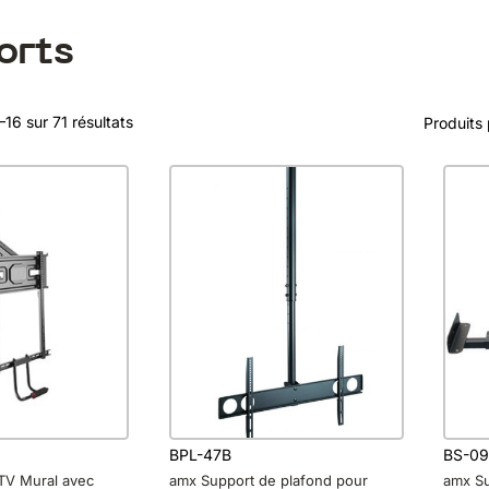
orts
–16 sur 71 résultats
Produits
BPL-47B
BS-0
TV Mural avec
amx Support de plafond pour
amx Su