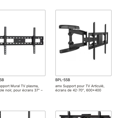
5B
BPL-55B
pport Mural TV plasma,
amx Support pour TV Articulé,
able noir, pour écrans 37″ –
écrans de 42-70″, 600×400