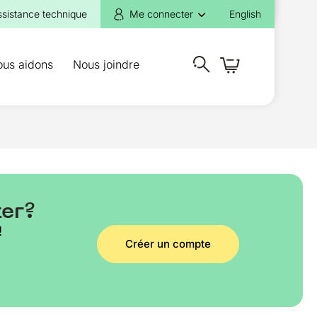
ssistance technique
Me connecter
English
ous aidons
Nous joindre
ter?
!
Créer un compte