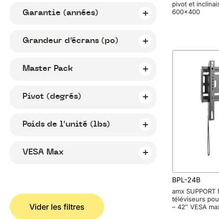
pivot et inclina
Garantie (années)
600×400
Grandeur d’écrans (po)
Master Pack
Pivot (degrés)
Poids de l’unité (lbs)
VESA Max
BPL-24B
amx SUPPORT 
téléviseurs pou
Vider les filtres
– 42″ VESA ma