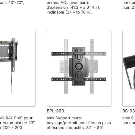
ison, 43″-70″,
écrans ACL avec barre
parleu
d’extension (41.3 » à 61.4 »),
noir, 2
inclinable (37 » to 70 »).
BPL-360
BS-0
MURAL FIXE pour
amx Support mural
amx Su
r écran plat de 23″
paysage/portrait pour écrans plats
parleur
x 200 x 200
et écrans interactifs, 37″ – 80″