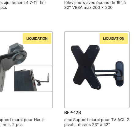
rs ajustement 4.7-11″ fini
téléviseurs avec écrans de 19″ à
 pcs
32″ VESA max 200 x 200
LIQUIDATION
LIQUIDATION
3
BFP-12B
pport mural pour Haut-
amx Support mural pour TV ACL 2
, noir, 2 pcs
pivots, écrans 23″ à 42″