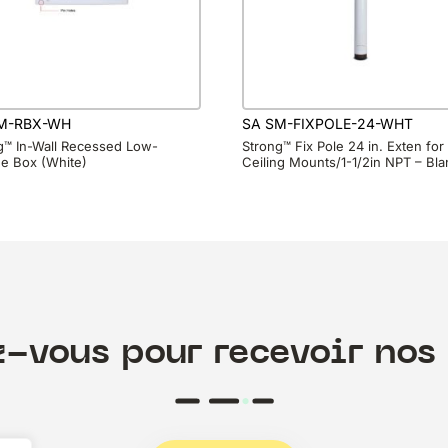
M-RBX-WH
SA SM-FIXPOLE-24-WHT
g™ In-Wall Recessed Low-
Strong™ Fix Pole 24 in. Exten for
ge Box (White)
Ceiling Mounts/1-1/2in NPT – Bla
z-vous pour recevoir nos 