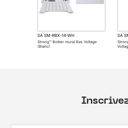
SA SM-RBX-14-WH
SA S
Strong™ Boitier mural Bas Voltage
Stron
(Blanc)
Volta
Inscrive