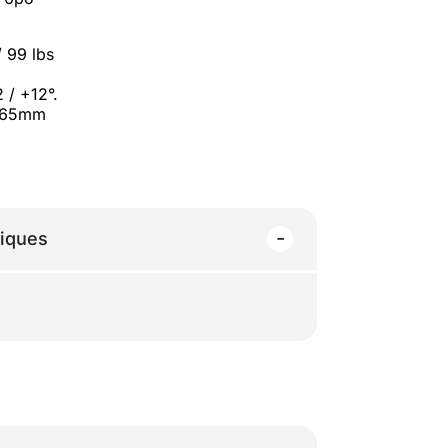
 99 lbs
 / +12°.
 465mm
niques