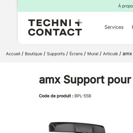
pour :
À propo
Services
/
/
/
/
/
/ amx 
Accueil
Boutique
Supports
Écrans
Mural
Articulé
amx Support pour 
Code de produit :
BPL-55B