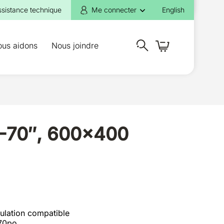
ssistance technique
Me connecter
English
ous aidons
Nous joindre
2-70″, 600×400
ulation compatible
-70po