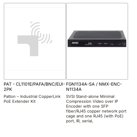
PAT - CL1101E/PAFA/BNC/EUI-
FGN1134A-SA / NMX-ENC-
2PK
N1134A
Patton – Industrial CopperLink
SVSI Stand-alone Minimal
PoE Extender Kit
Compression Video over IP
Encoder with one SFP
fiber/RJ45 copper network port
cage and one RJ45 (with PoE)
port, IR, serial,