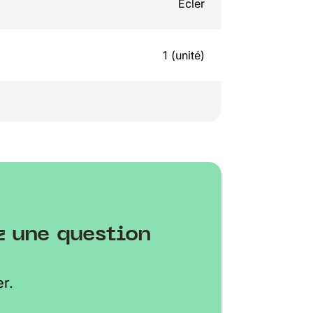
Ecler
1 (unité)
z une question
r.