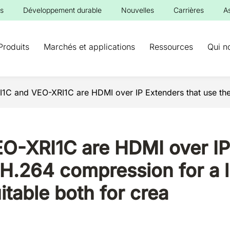
s
Développement durable
Nouvelles
Carrières
A
Produits
Marchés et applications
Ressources
Qui n
1C and VEO-XRI1C are HDMI over IP Extenders that use th
-XRI1C are HDMI over IP 
H.264 compression for a l
table both for crea