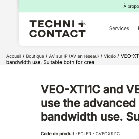
pour :
À propo
Services
/
/
/
/ VEO-XTI
Accueil
Boutique
AV sur IP (AV en réseau)
Vidéo
bandwidth use. Suitable both for crea
VEO-XTI1C and VEO
use the advanced 
bandwidth use. Sui
Code de produit :
ECLER - CVEOXRI1C