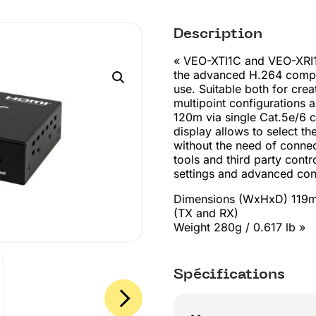
Description
« VEO-XTI1C and VEO-XRI1
the advanced H.264 compr
use. Suitable both for crea
multipoint configurations a
120m via single Cat.5e/6 c
display allows to select th
without the need of conne
tools and third party contr
settings and advanced cont
Dimensions (WxHxD) 119mm
(TX and RX)
Weight 280g / 0.617 lb »
Spécifications