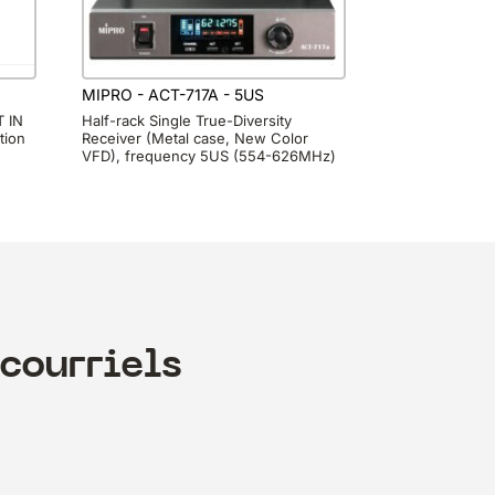
MIPRO - ACT-717A - 5US
T IN
Half-rack Single True-Diversity
tion
Receiver (Metal case, New Color
VFD), frequency 5US (554-626MHz)
courriels