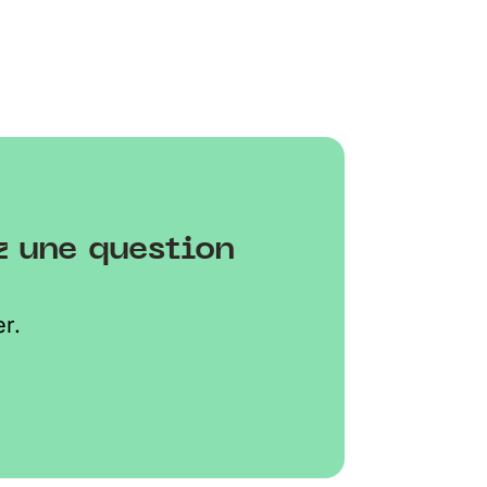
z une question
r.