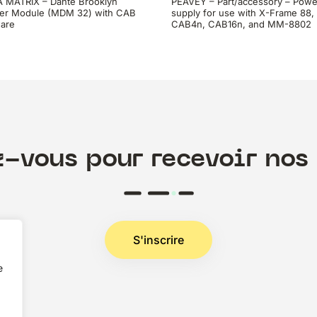
 MATRIX – Dante Brooklyn
PEAVEY – Part/accessory – Powe
er Module (MDM 32) with CAB
supply for use with X-Frame 88,
are
CAB4n, CAB16n, and MM-8802
z-vous pour recevoir nos 
S'inscrire
e