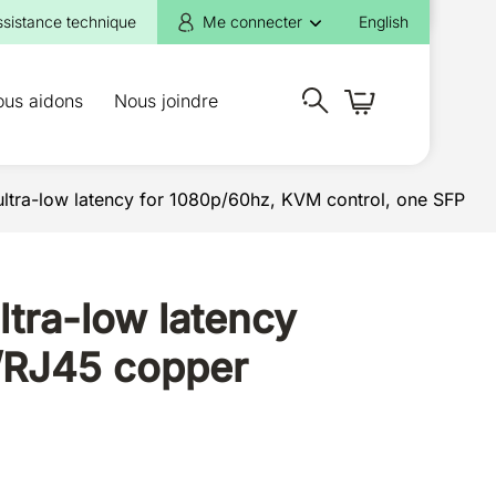
ssistance technique
Me connecter
English
ous aidons
Nous joindre
ltra-low latency for 1080p/60hz, KVM control, one SFP
tra-low latency
r/RJ45 copper