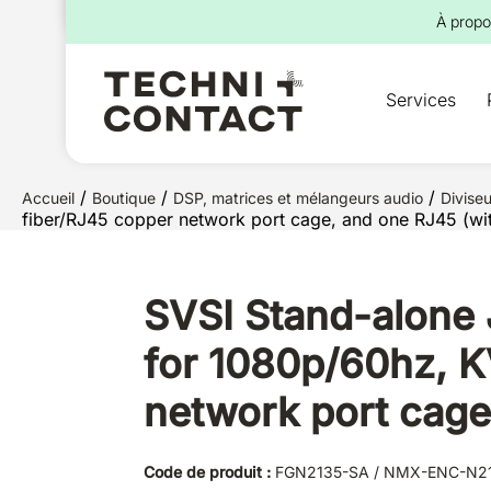
pour :
À propo
Services
/
/
/
Accueil
Boutique
DSP, matrices et mélangeurs audio
Diviseu
fiber/RJ45 copper network port cage, and one RJ45 (wi
SVSI Stand-alone 
for 1080p/60hz, K
network port cage
Code de produit :
FGN2135-SA / NMX-ENC-N2