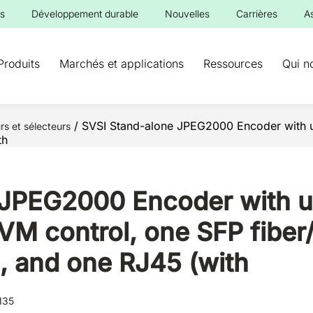
s
Développement durable
Nouvelles
Carrières
A
Produits
Marchés et applications
Ressources
Qui n
/ SVSI Stand-alone JPEG2000 Encoder with u
rs et sélecteurs
th
JPEG2000 Encoder with ul
VM control, one SFP fibe
, and one RJ45 (with
135