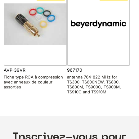
AVP-39VR
967170
Fiche type RCA à compression
antenna 764-822 MHz for
avec anneaux de couleur
TS300, TS600NEW, TS800,
assorties
TS800M, TS900C, TS900M,
TS910C and TS910M.
Inscrivez-vous pour