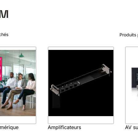
OM
ichés
Produits
umérique
Amplificateurs
AV su