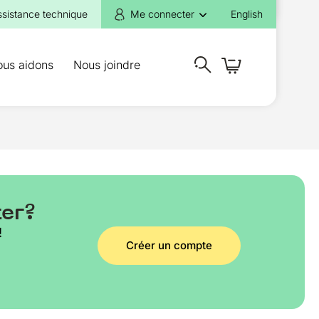
ssistance technique
Me connecter
English
ous aidons
Nous joindre
ter?
!
Créer un compte