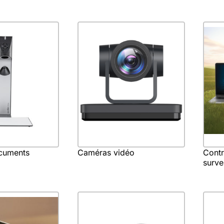
cuments
Caméras vidéo
Contr
surve