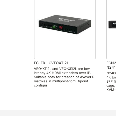
ECLER - CVEOXTI2L
FGN2
N241
VEO-XTI2L and VEO-XRI2L are low
latency 4K HDMI extenders over IP.
N2400
Suitable both for creation of AVoverIP
4K En
matrixes in multipoint-tomultipoint
SFP f
configur
cage, 
KVM-o