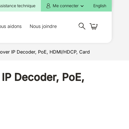
ssistance technique
Me connecter
English
ous aidons
Nous joindre
 over IP Decoder, PoE, HDMI/HDCP, Card
 IP Decoder, PoE,