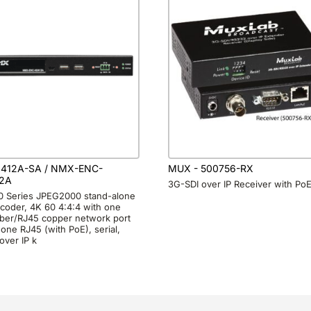
412A-SA / NMX-ENC-
MUX - 500756-RX
2A
3G-SDI over IP Receiver with Po
 Series JPEG2000 stand-alone
coder, 4K 60 4:4:4 with one
iber/RJ45 copper network port
one RJ45 (with PoE), serial,
ver IP k