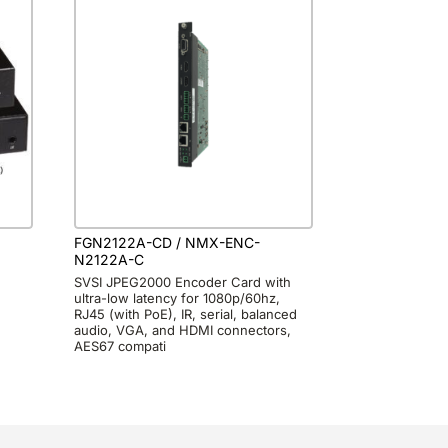
FGN2122A-CD / NMX-ENC-
N2122A-C
E
SVSI JPEG2000 Encoder Card with
ultra-low latency for 1080p/60hz,
RJ45 (with PoE), IR, serial, balanced
audio, VGA, and HDMI connectors,
AES67 compati