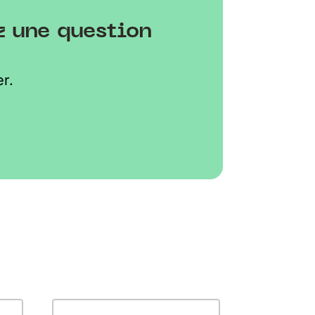
z une question
r.