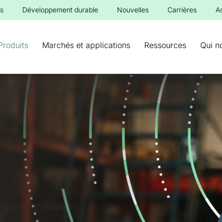
s
Développement durable
Nouvelles
Carrières
A
Produits
Marchés et applications
Ressources
Qui n