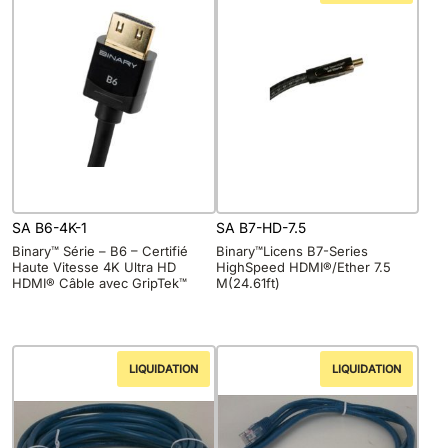
SA B6-4K-1
SA B7-HD-7.5
Binary™ Série – B6 – Certifié
Binary™Licens B7-Series
Haute Vitesse 4K Ultra HD
HighSpeed HDMI®/Ether 7.5
HDMI® Câble avec GripTek™
M(24.61ft)
LIQUIDATION
LIQUIDATION