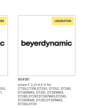
ION
LIQUIDATION
904181
screw F 2,2×4,5 H for
250,
CT30,CT316,DT250, DT252, DT280,
1,
DT280MKII, DT281, DT281MKII,
DT282,DT287,DT287MKII,DT290,
DT290KMII, DT291,DT291MKII,
DT294,DT29