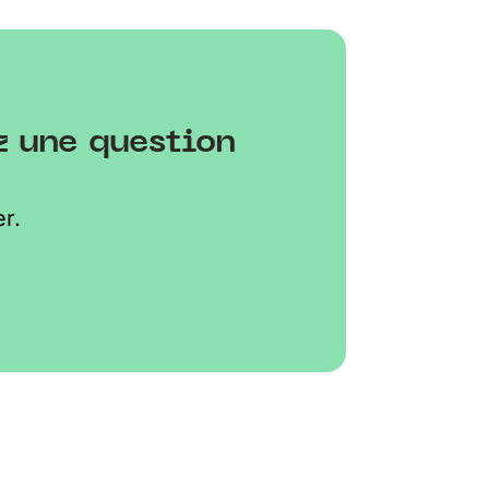
z une question
r.