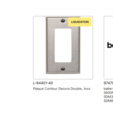
LIQUIDATION
L-84401-40
9747
Plaque Contour Decora Double, Inox
batte
S600N
SDM3
SDM86