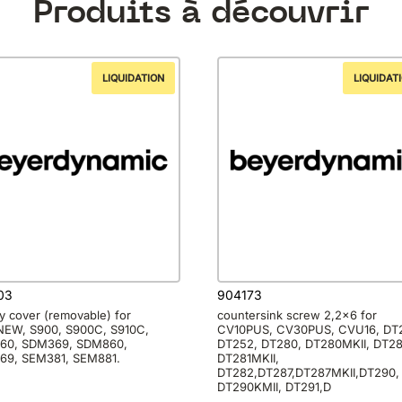
Produits à découvrir
LIQUIDATION
LIQUIDAT
03
904173
ry cover (removable) for
countersink screw 2,2×6 for
EW, S900, S900C, S910C,
CV10PUS, CV30PUS, CVU16, DT
60, SDM369, SDM860,
DT252, DT280, DT280MKII, DT28
9, SEM381, SEM881.
DT281MKII,
DT282,DT287,DT287MKII,DT290,
DT290KMII, DT291,D