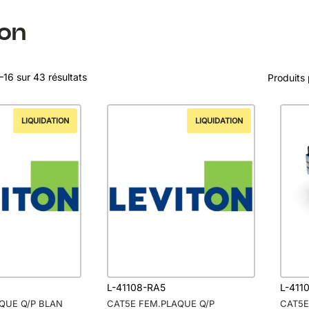
ton
–16 sur 43 résultats
Produits
LIQUIDATION
LIQUIDATION
L-41108-RA5
L-411
QUE Q/P BLAN
CAT5E FEM.PLAQUE Q/P
CAT5E