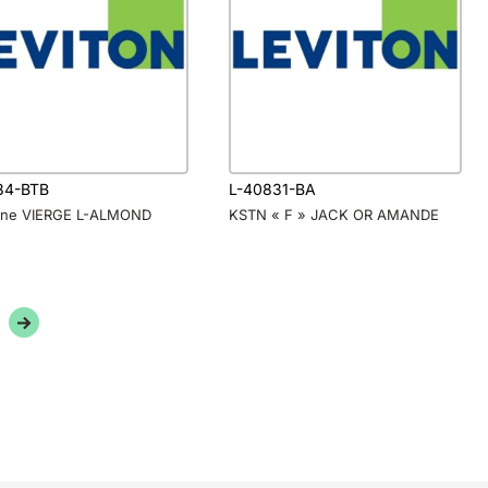
84-BTB
L-40831-BA
one VIERGE L-ALMOND
KSTN « F » JACK OR AMANDE
→