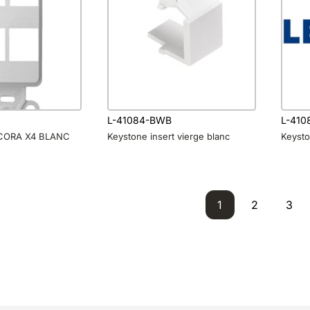
L-41084-BWB
L-410
CORA X4 BLANC
Keystone insert vierge blanc
Keyst
1
2
3