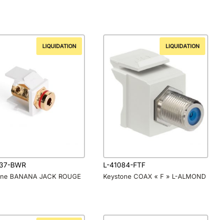
LIQUIDATION
LIQUIDATION
837-BWR
L-41084-FTF
one BANANA JACK ROUGE
Keystone COAX « F » L-ALMOND