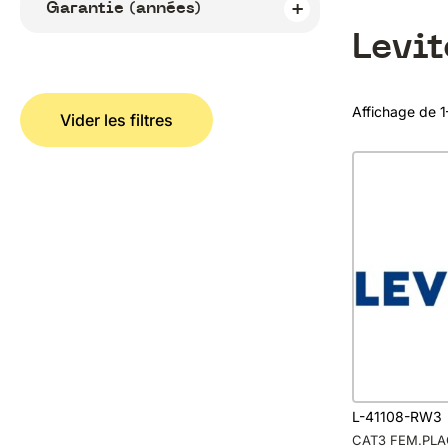
Garantie (années)
Levi
Affichage de 1
Vider les filtres
L-41108-RW3
CAT3 FEM.PLA