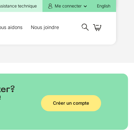
ssistance technique
Me connecter
English
ous aidons
Nous joindre
ter?
!
Créer un compte