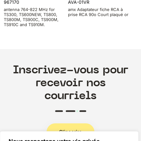
967170
AVA-01VR
antenna 764-822 MHz for
amx Adaptateur fiche RCA à
TS300, TS600NEW, TS800,
prise RCA 90o Court plaqué or
TS800M, TS900C, TS900M,
TS910C and TS910M.
Inscrivez-vous pour
recevoir nos
courriels
S'inscrire