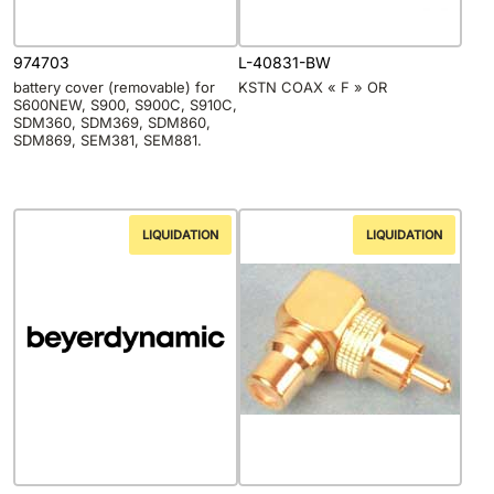
974703
L-40831-BW
battery cover (removable) for
KSTN COAX « F » OR
S600NEW, S900, S900C, S910C,
SDM360, SDM369, SDM860,
SDM869, SEM381, SEM881.
LIQUIDATION
LIQUIDATION