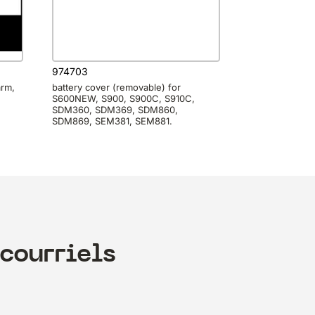
974703
arm,
battery cover (removable) for
S600NEW, S900, S900C, S910C,
SDM360, SDM369, SDM860,
SDM869, SEM381, SEM881.
courriels