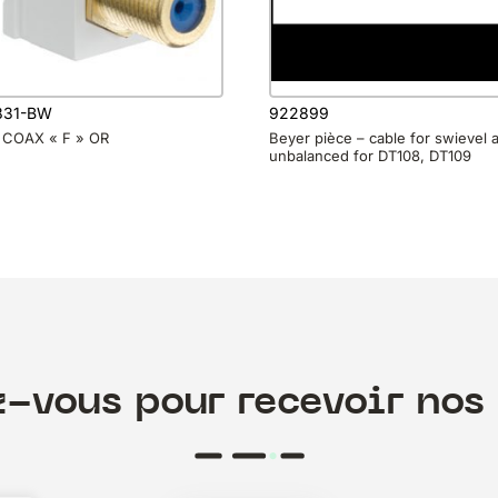
831-BW
922899
 COAX « F » OR
Beyer pièce – cable for swievel 
unbalanced for DT108, DT109
z-vous pour recevoir nos 