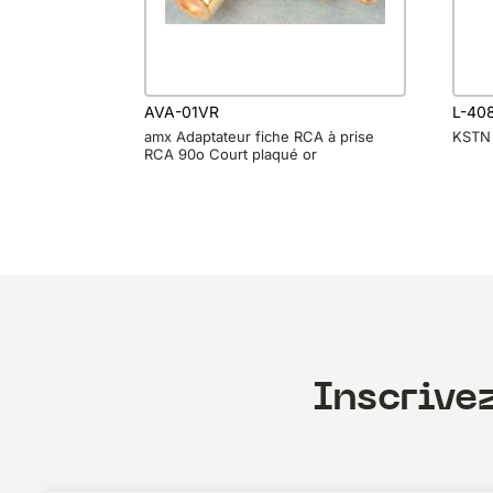
AVA-01VR
L-40
amx Adaptateur fiche RCA à prise
KSTN
RCA 90o Court plaqué or
Inscrive