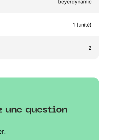
beyerdynamic
1 (unité)
2
z une question
r.