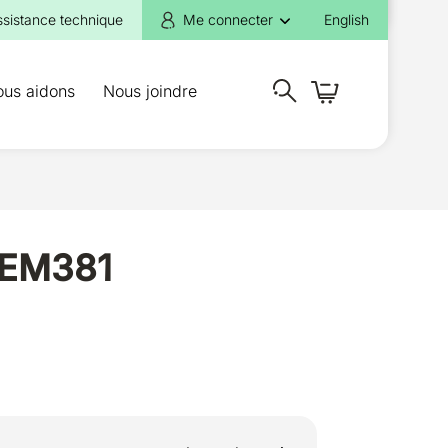
ssistance technique
Me connecter
English
ous aidons
Nous joindre
SEM381