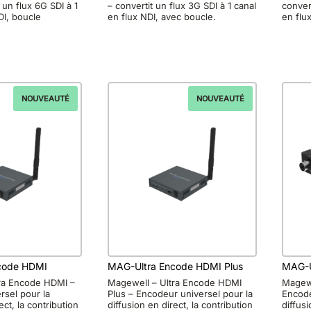
 un flux 6G SDI à 1
– convertit un flux 3G SDI à 1 canal
conver
DI, boucle
en flux NDI, avec boucle.
en flu
NOUVEAUTÉ
NOUVEAUTÉ
code HDMI
MAG-Ultra Encode HDMI Plus
MAG-U
ra Encode HDMI –
Magewell – Ultra Encode HDMI
Magewe
rsel pour la
Plus – Encodeur universel pour la
Encode
ect, la contribution
diffusion en direct, la contribution
diffusi