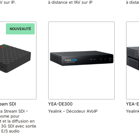
AV sur IP.
à distance et l’AV sur IP
à dista
NOUVEAUTÉ
ream SDI
YEA-DE300
YEA-
ra Stream SDI –
Yealink – Décodeur AVoIP
Yealin
nome pour
 et la diffusion en
l 3G SDI avec sortie
 E/S audio