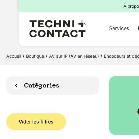
pour :
À propo
Services
/
/
/
Accueil
Boutique
AV sur IP (AV en réseau)
Encodeurs et dé
Catégories
Vider les filtres