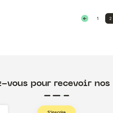
←
1
2
z-vous pour recevoir nos 
S'inscrire