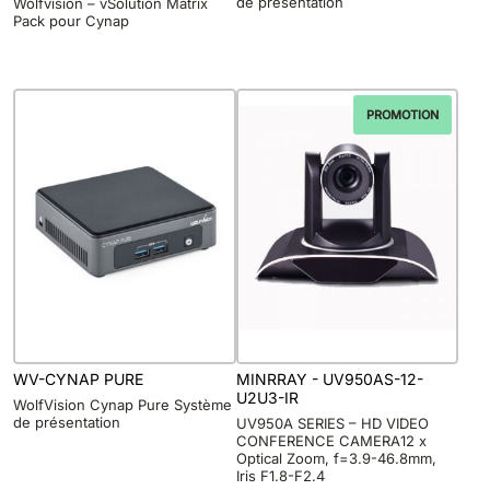
de présentation
Wolfvision – vSolution Matrix
Pack pour Cynap
PROMOTION
WV-CYNAP PURE
MINRRAY - UV950AS-12-
U2U3-IR
WolfVision Cynap Pure Système
de présentation
UV950A SERIES – HD VIDEO
CONFERENCE CAMERA12 x
Optical Zoom, f=3.9-46.8mm,
Iris F1.8-F2.4