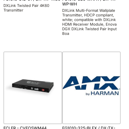
WP-WH
DXLink Twisted Pair 4K60
Transmitter
DXLink Multi-Format Wallplate
Transmitter, HDCP compliant,
white; compatible with DXLink
HDMI Receiver Module, Enova
DGX DXLink Twisted Pair Input
Boa
ECLER - CVEOSWM44
FG1010-325-BLFX / DX-TX-