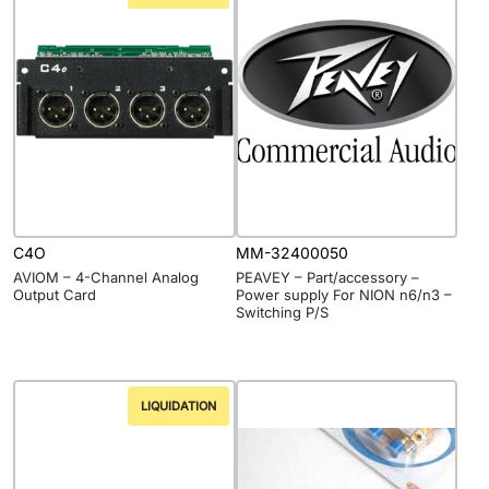
C4O
MM-32400050
AVIOM – 4-Channel Analog
PEAVEY – Part/accessory –
Output Card
Power supply For NION n6/n3 –
Switching P/S
LIQUIDATION