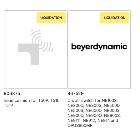
LIQUIDATION
LIQUIDATION
906875
967529
head cushion for T50P, T51I,
On/off switch for NE100S,
T51P
NE300D, NE300S, NE500D,
NE500S, NE600D, NE600S,
NE900D, NE900Q, NE900S,
NE9111, NE912, NE914 and
OPUS800MF.