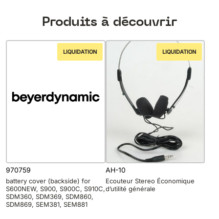
Produits à découvrir
LIQUIDATION
LIQUIDATION
970759
AH-10
battery cover (backside) for
Ecouteur Stereo Économique
S600NEW, S900, S900C, S910C,
d’utilité générale
SDM360, SDM369, SDM860,
SDM869, SEM381, SEM881