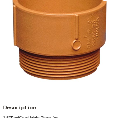
Description
1.5″ResiGard Male Term./ea.