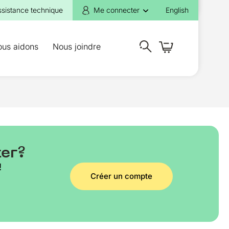
ssistance technique
Me connecter
English
ous aidons
Nous joindre
ter?
!
Créer un compte