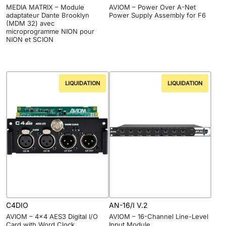
MEDIA MATRIX – Module
AVIOM – Power Over A-Net
adaptateur Dante Brooklyn
Power Supply Assembly for F6
(MDM 32) avec
microprogramme NION pour
NION et SCION
LIQUIDATION
LIQUIDATION
C4DIO
AN-16/I V.2
AVIOM – 4×4 AES3 Digital I/O
AVIOM – 16-Channel Line-Level
Card with Word Clock
Input Module