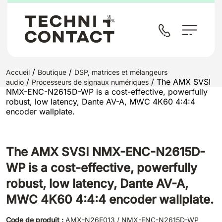
/
/
Accueil
Boutique
DSP, matrices et mélangeurs
/
/ The AMX SVSI
audio
Processeurs de signaux numériques
NMX-ENC-N2615D-WP is a cost-effective, powerfully
robust, low latency, Dante AV-A, MWC 4K60 4:4:4
encoder wallplate.
The AMX SVSI NMX-ENC-N2615D-
WP is a cost-effective, powerfully
robust, low latency, Dante AV-A,
MWC 4K60 4:4:4 encoder wallplate.
Code de produit :
AMX-N26E013 / NMX-ENC-N2615D-WP