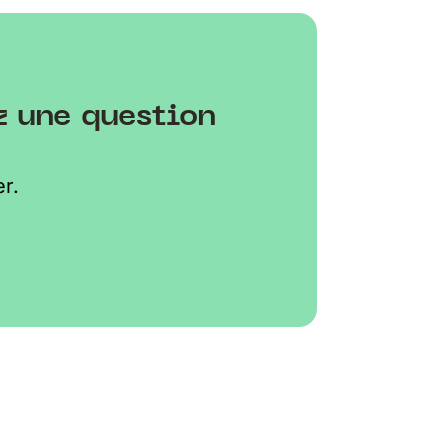
z une question
r.