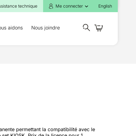
ssistance technique
Me connecter
English
ous aidons
Nous joindre
anente permettant la compatibilité avec le
e set KIOSK. Prix de la licence pour 1