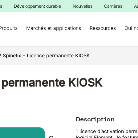
s
Développement durable
Nouvelles
Carrières
A
Produits
Marchés et applications
Ressources
Qui n
/ Spinetix – Licence permanente KIOSK
e permanente KIOSK
Description
1 licence d’activation perm
logiciel Elementi, le featur