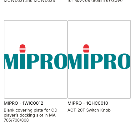
MCWD521 and MCWD523
for MA-708 (80mm 6?/30W)
MIPRO - 1WIC0012
MIPRO - 1QHC0010
Blank covering plate for CD
ACT-20T Switch Knob
player’s docking slot in MA-
705/708/808