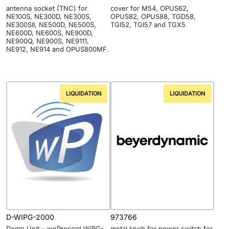
antenna socket (TNC) for
cover for M54, OPUS62,
NE100S, NE300D, NE300S,
OPUS82, OPUS88, TGD58,
NE300SII, NE500D, NE500S,
TGI52, TGI57 and TGX5
NE600D, NE600S, NE900D,
NE900Q, NE900S, NE9111,
NE912, NE914 and OPUS800MF.
LIQUIDATION
LIQUIDATION
D-WIPG-2000
973766
Demo Unit – wePresent WiPG-
metal knob for power switch for