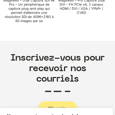
Magewell – USB Capture SDI 4K
Magewell – Pro Capture Dual
Pro – Un périphérique de
DVI – FH PCIe x4, 2 canaux
capture plug-and-play qui
HDMI / DVI / VGA / YPbPr /
permet d’atteindre une
CVBS
résolution SDI de 4096×2160 à
60 images par se
Inscrivez-vous pour
recevoir nos
courriels
S'inscrire