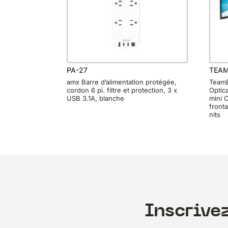
PA-27
TEAM
amx Barre d’alimentation protégée,
TeamB
cordon 6 pi. filtre et protection, 3 x
Optica
USB 3.1A, blanche
mini O
front
nits
Inscrive