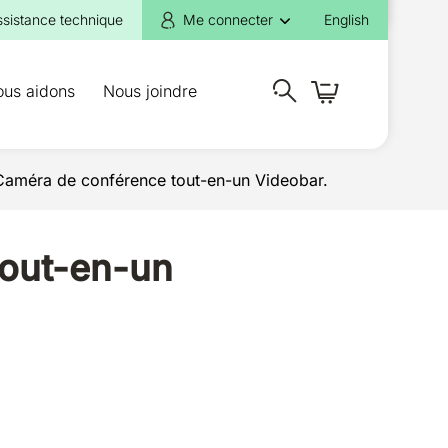
ssistance technique
Me connecter
English
ous aidons
Nous joindre
Caméra de conférence tout-en-un Videobar.
tout-en-un