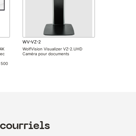
WV-VZ-2
 4K
WolfVision Visualizer VZ-2.UHD
vec
Caméra pour documents
 500
courriels