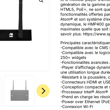
génération de la gamme p
HTML5, PoE+, ne sont que
fonctionnalités offertes p
Atom® et son système d’ex
dynamique, le HMP400 garan
maximales quelle que soit 
savoir plus: https://www.
Principales caractéristiques
-Compatible avec le CMS 
-Compatible avec le logici
250+ widgets
-Fonctionnalités avancées
-Player d’affichage dynam
une utilisation longue duré
-Résistant à la poussière,
-Connecteurs HDMI et USB-
-Conception compacte et sa
-Processeur Intel® Atom®
-Prend en charge les résol
-Power over Ethernet (Po
-Connexion Wi-Fi