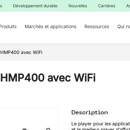
s
Développement durable
Nouvelles
Carrières
A
Produits
Marchés et applications
Ressources
Qui n
ur HMP400 avec WiFi
r HMP400 avec WiFi
Description
Le player pour les applica
et le meilleur player d’af