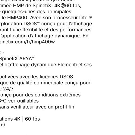
rimée HMP de SpinetiX. 4K@60 fps,
 quelques-unes des principales
ar le HMP400. Avec son processeur Intel®
ploitation DSOS™ conçu pour l’affichage
tit une flexibilité et des performances
l’application d’affichage dynamique. En
spinetix.com/fr/hmp400w
 :
SpinetiX ARYA™
el d’affichage dynamique Elementi et ses
 activées avec les licences DSOS
ique de qualité commerciale conçu pour
e 24/7
 conçu pour des conditions extrêmes
C verrouillables
ns ventilateur avec un profil fin
utions 4K | 60 fps
E+)