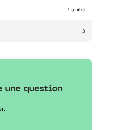
1 (unité)
3
z une question
r.