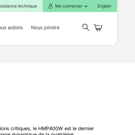
ssistance technique
Me connecter
English
ous aidons
Nous joindre
tions critiques, le HMP400W est le dernier
fichage dynamique de la quatrième