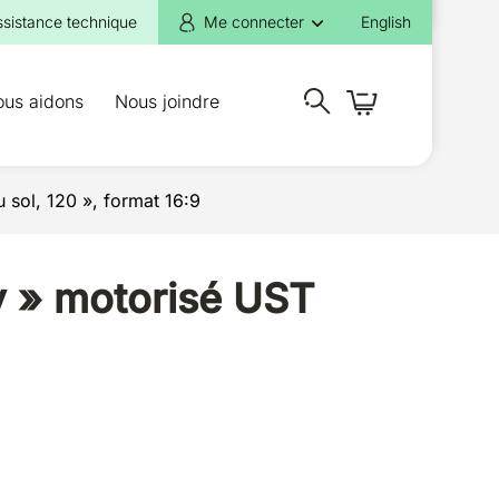
ssistance technique
Me connecter
English
ous aidons
Nous joindre
sol, 120 », format 16:9
y » motorisé UST