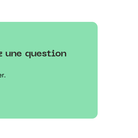
z une question
r.