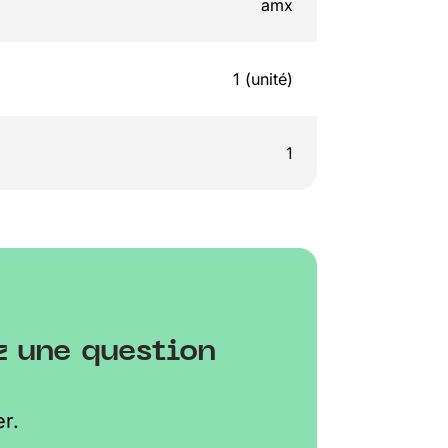
amx
1 (unité)
1
z une question
r.