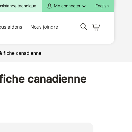
ssistance technique
Me connecter
English
ous aidons
Nous joindre
à fiche canadienne
 fiche canadienne