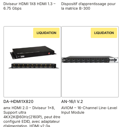
Diviseur HDMI 1X8 HDMI 1.3 –
Dispositif d’apprentissage pour
6.75 Gbps
la matrice B-300
LIQUIDATION
LIQUIDATION
DA-HDMI1X820
AN-16/I V.2
amx HDMI 2.0 – Diviseur 1×8,
AVIOM – 16-Channel Line-Level
Support ultra
Input Module
4KX2K@60Hz(2160P), peut être
configuré EDID, avec adaptateur
d’alimentation, HDMI v2.0a,