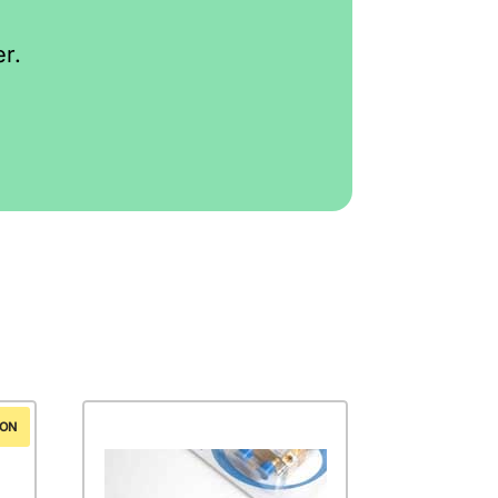
r.
ION