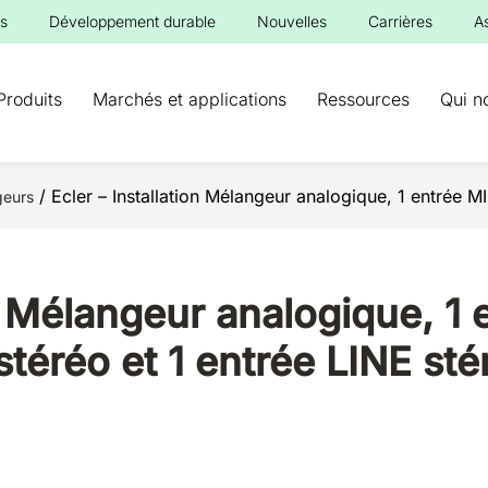
s
Développement durable
Nouvelles
Carrières
A
Produits
Marchés et applications
Ressources
Qui n
/ Ecler – Installation Mélangeur analogique, 1 entrée M
geurs
on Mélangeur analogique, 1 
téréo et 1 entrée LINE stér