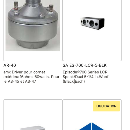
AR-40
SA ES-700-LCR-5-BLK
amx Driver pour cornet
Episode®700 Series LCR
extérieur16ohms 60watts. Pour
Speak/Dual 5-1/4 in.Woof
le AS-45 et AS-47
(Black|Each)
LIQUIDATION