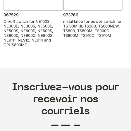
967529
973766
On/off switch for NE100S,
metal knob for power switch for
NE300D, NE300S, NE500D,
TS100MKII, TS300, TS600NEW,
NE500S, NE600D, NE600S,
TS800, TS800M, TS900C,
NE900D, NE900Q, NE900S,
TS900M, TS910C, TS910M
NE9111, NE912, NE914 and
OPUS800MF.
Inscrivez-vous pour
recevoir nos
courriels