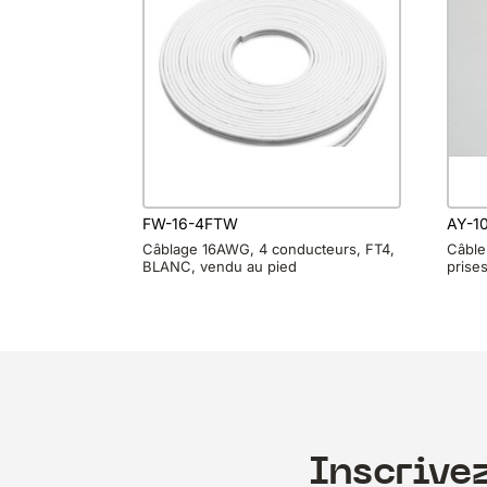
FW-16-4FTW
AY-1
Câblage 16AWG, 4 conducteurs, FT4,
Câble
BLANC, vendu au pied
prise
Inscrive