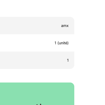
amx
1 (unité)
1