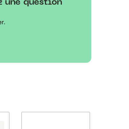
z une question
r.