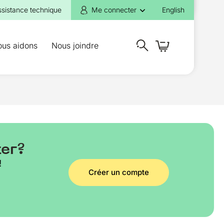
ssistance technique
Me connecter
English
ous aidons
Nous joindre
ter?
!
Créer un compte