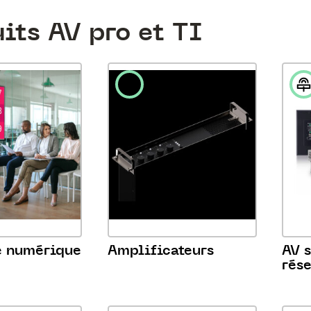
its AV pro et TI
e numérique
Amplificateurs
AV s
rés