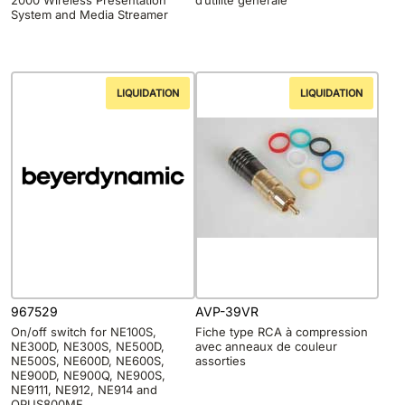
2000 Wireless Presentation
d’utilité générale
System and Media Streamer
LIQUIDATION
LIQUIDATION
967529
AVP-39VR
On/off switch for NE100S,
Fiche type RCA à compression
NE300D, NE300S, NE500D,
avec anneaux de couleur
NE500S, NE600D, NE600S,
assorties
NE900D, NE900Q, NE900S,
NE9111, NE912, NE914 and
OPUS800MF.