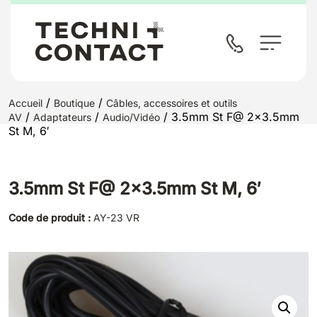
/
/
Accueil
Boutique
Câbles, accessoires et outils
/
/
/ 3.5mm St F@ 2×3.5mm
AV
Adaptateurs
Audio/Vidéo
St M, 6′
3.5mm St F@ 2×3.5mm St M, 6′
Code de produit :
AY-23 VR