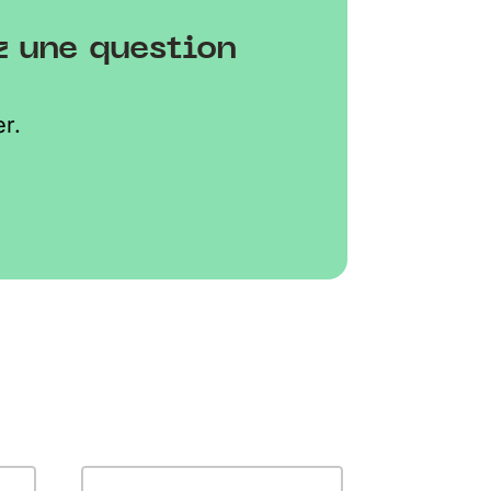
z une question
r.