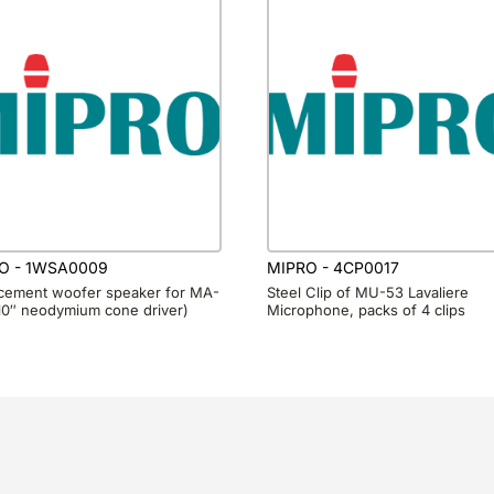
O - 1WSA0009
MIPRO - 4CP0017
cement woofer speaker for MA-
Steel Clip of MU-53 Lavaliere
10″ neodymium cone driver)
Microphone, packs of 4 clips