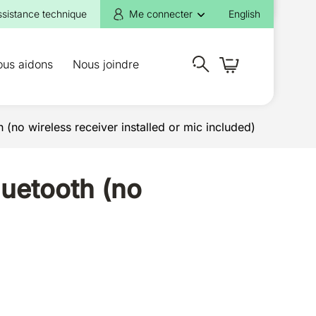
ssistance technique
Me connecter
English
ous aidons
Nous joindre
(no wireless receiver installed or mic included)
luetooth (no