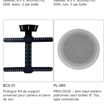
satellite, 6.5 », 8Ohms/70V,
satellite, 6.5 », 8Ohms/70V,
50W, blanc, 2 par boîte
50W, noir, 2 par boîte
BCS-01
PL-S80
Prologue Kit de support
PROLOGUE – amx Haut-parleur
universel pour caméra et barre
plafonnier sans boîtier 8″ 70v,
de son
type commercial